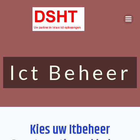
Ga
naar
de
inhoud
Ict Beheer
Kies uw Itbeheer